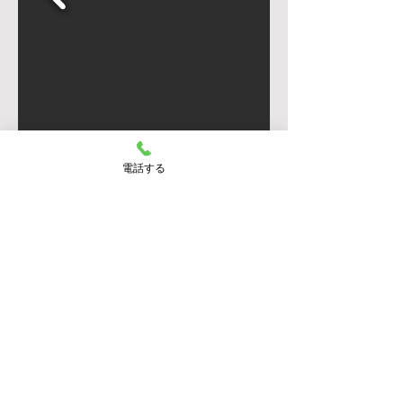
電話する
連絡先
０９７ー５５８－７２１１
ご家庭、バーベキュー場に
出張できます。
​お気軽にお問い合わせください。